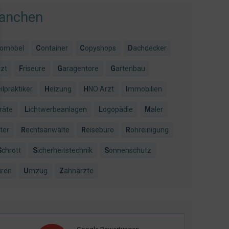
ranchen
romöbel
Container
Copyshops
Dachdecker
rzt
Friseure
Garagentore
Gartenbau
eilpraktiker
Heizung
HNO Arzt
Immobilien
räte
Lichtwerbeanlagen
Logopädie
Maler
ter
Rechtsanwälte
Reisebüro
Rohreinigung
Schrott
Sicherheitstechnik
Sonnenschutz
üren
Umzug
Zahnärzte