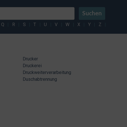
Suchen
Q
|
R
|
S
|
T
|
U
|
V
|
W
|
X
|
Y
|
Z
|
Drucker
Druckerei
Druckweiterverarbeitung
Duschabtrennung