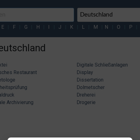
E
|
F
|
G
|
H
|
I
|
J
|
K
|
L
|
M
|
N
|
O
|
P
|
Deutschland
tei
Digitale Schließanlagen
sches Restaurant
Display
etologe
Dissertation
heitsprüfung
Dolmetscher
aldruck
Dreherei
ale Archivierung
Drogerie