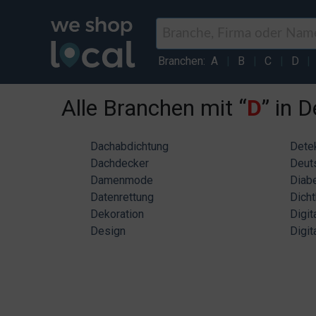
Branchen:
A
|
B
|
C
|
D
|
Alle Branchen mit “
D
” in 
Dachabdichtung
Detek
Dachdecker
Deut
Damenmode
Diab
Datenrettung
Dicht
Dekoration
Digit
Design
Digit