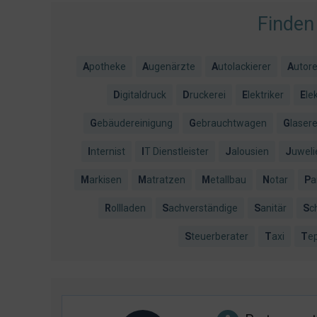
Finden
Apotheke
Augenärzte
Autolackierer
Autor
Digitaldruck
Druckerei
Elektriker
El
Gebäudereinigung
Gebrauchtwagen
Glaser
Internist
IT Dienstleister
Jalousien
Juweli
Markisen
Matratzen
Metallbau
Notar
P
Rollladen
Sachverständige
Sanitär
S
Steuerberater
Taxi
Te