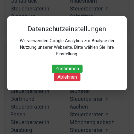
Osnabrück
Hildesheim
Steuerberater in
Steuerberater in
Oldenburg
Salzgitter
Datenschutzeinstellungen
Wir verwenden Google Analytics zur Analyse der
Nutzung unserer Webseite. Bitte wählen Sie Ihre
Nordrhein-Westfalen
Einstellung:
Steuerberater in Köln
Steuerberater in
Zustimmen
Steuerberater in
Bielefeld
Ablehnen
Düsseldorf
Steuerberater in
Steuerberater in
Münster
Dortmund
Steuerberater in
Steuerberater in
Aachen
Essen
Steuerberater in
Steuerberater in
Mönchengladbach
Duisburg
Steuerberater in