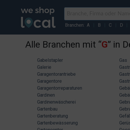
Branchen:
A
|
B
|
C
|
D
|
Alle Branchen mit “
G
” in 
Gabelstapler
Gas
Galerie
Gast
Garagentorantriebe
Gast
Garagentore
Gastr
Garagentorreparaturen
Gebä
Gardinen
Gebä
Gardinenwäscherei
Gebr
Gartenbau
Gebr
Gartenberatung
Gefä
Gartenbewässerung
Gerü
Gartencenter
Gesc