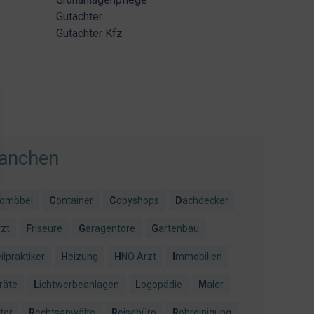
Gutachter
Gutachter Kfz
ranchen
romöbel
Container
Copyshops
Dachdecker
rzt
Friseure
Garagentore
Gartenbau
eilpraktiker
Heizung
HNO Arzt
Immobilien
räte
Lichtwerbeanlagen
Logopädie
Maler
ter
Rechtsanwälte
Reisebüro
Rohreinigung