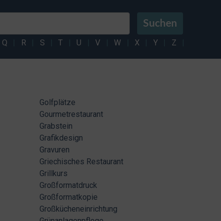
Suchen
Q
|
R
|
S
|
T
|
U
|
V
|
W
|
X
|
Y
|
Z
|
Golfplätze
Gourmetrestaurant
Grabstein
Grafikdesign
Gravuren
Griechisches Restaurant
Grillkurs
Großformatdruck
Großformatkopie
Großkücheneinrichtung
Grünanlagenpflege