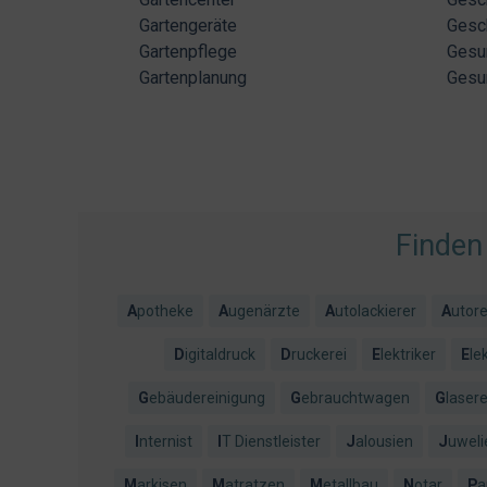
Gartengeräte
Gesch
Gartenpflege
Gesu
Gartenplanung
Gesu
Finden
Apotheke
Augenärzte
Autolackierer
Autor
Digitaldruck
Druckerei
Elektriker
El
Gebäudereinigung
Gebrauchtwagen
Glaser
Internist
IT Dienstleister
Jalousien
Juweli
Markisen
Matratzen
Metallbau
Notar
P