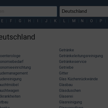
E
|
F
|
G
|
H
|
I
|
J
|
K
|
L
|
M
|
N
|
O
|
P
|
Deutschland
Getränke
roenterologe
Getränkeleitungsreinigung
ronomiebedarf
Getränkeservice
onomieeinrichtung
Getriebe
udemanagement
Gitter
udereinigung
Glas Küchenrückwände
auchtmöbel
Glasbau
auchtwagen
Glasduschen
ßkrankheiten
Glaserei
stbau
Glasreinigung
henke
Glasveredlung